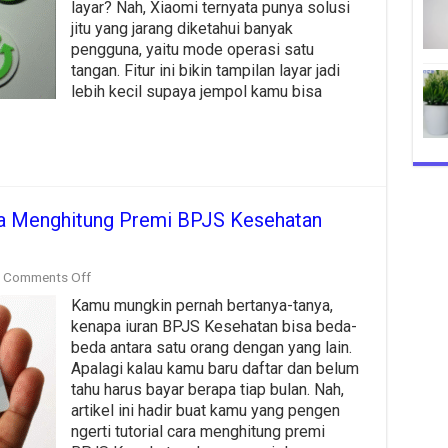
layar? Nah, Xiaomi ternyata punya solusi
Xiaomi:
Begini
jitu yang jarang diketahui banyak
Cara
pengguna, yaitu mode operasi satu
Aktifinnya!
tangan. Fitur ini bikin tampilan layar jadi
lebih kecil supaya jempol kamu bisa
ara Menghitung Premi BPJS Kesehatan
on
Comments Off
Mudah
Kamu mungkin pernah bertanya-tanya,
dan
Cepat,
kenapa iuran BPJS Kesehatan bisa beda-
Ini
beda antara satu orang dengan yang lain.
Dia
Apalagi kalau kamu baru daftar dan belum
Cara
tahu harus bayar berapa tiap bulan. Nah,
Menghitung
Premi
artikel ini hadir buat kamu yang pengen
BPJS
ngerti tutorial cara menghitung premi
Kesehatan