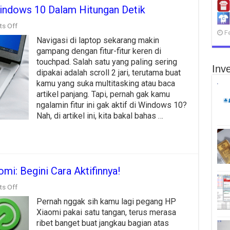
 Windows 10 Dalam Hitungan Detik
on
s Off
F
Aktifkan
Navigasi di laptop sekarang makin
Fitur
Scroll
gampang dengan fitur-fitur keren di
2
touchpad. Salah satu yang paling sering
Jari
Inve
dipakai adalah scroll 2 jari, terutama buat
Windows
10
kamu yang suka multitasking atau baca
Dalam
artikel panjang. Tapi, pernah gak kamu
Hitungan
ngalamin fitur ini gak aktif di Windows 10?
Detik
Nah, di artikel ini, kita bakal bahas …
i: Begini Cara Aktifinnya!
on
s Off
Mode
Pernah nggak sih kamu lagi pegang HP
Satu
Tangan
Xiaomi pakai satu tangan, terus merasa
di
ribet banget buat jangkau bagian atas
HP