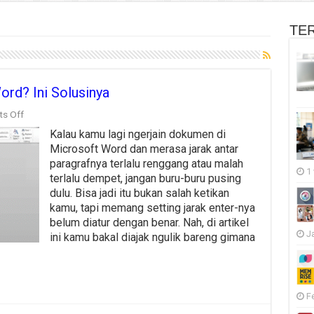
TE
ord? Ini Solusinya
on
s Off
Jarak
Kalau kamu lagi ngerjain dokumen di
Enter
Terlalu
Microsoft Word dan merasa jarak antar
Jauh
paragrafnya terlalu renggang atau malah
di
1
terlalu dempet, jangan buru-buru pusing
Word?
Ini
dulu. Bisa jadi itu bukan salah ketikan
Solusinya
kamu, tapi memang setting jarak enter-nya
belum diatur dengan benar. Nah, di artikel
J
ini kamu bakal diajak ngulik bareng gimana
F