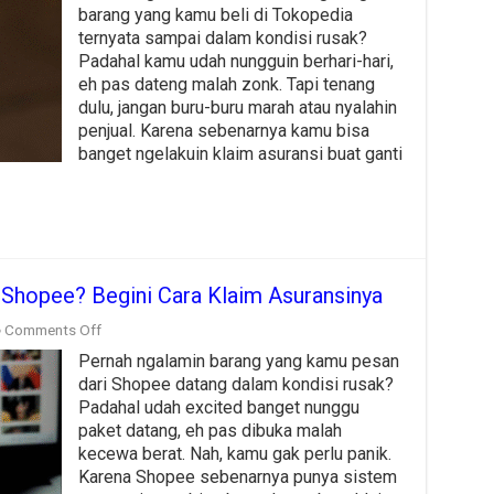
Saat
barang yang kamu beli di Tokopedia
Belanja
ternyata sampai dalam kondisi rusak?
di
Padahal kamu udah nungguin berhari-hari,
Tokopedia?
eh pas dateng malah zonk. Tapi tenang
Ini
Cara
dulu, jangan buru-buru marah atau nyalahin
Klaim
penjual. Karena sebenarnya kamu bisa
Asuransinya!
banget ngelakuin klaim asuransi buat ganti
i Shopee? Begini Cara Klaim Asuransinya
on
Comments Off
Barang
Pernah ngalamin barang yang kamu pesan
Rusak
saat
dari Shopee datang dalam kondisi rusak?
Belanja
Padahal udah excited banget nunggu
di
paket datang, eh pas dibuka malah
Shopee?
kecewa berat. Nah, kamu gak perlu panik.
Begini
Cara
Karena Shopee sebenarnya punya sistem
Klaim