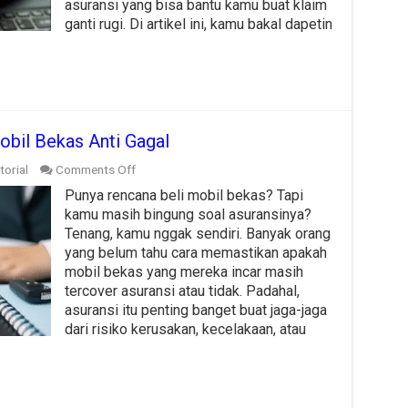
asuransi yang bisa bantu kamu buat klaim
Asuransinya
ganti rugi. Di artikel ini, kamu bakal dapetin
obil Bekas Anti Gagal
on
torial
Comments Off
Tutorial
Punya rencana beli mobil bekas? Tapi
Cara
Cek
kamu masih bingung soal asuransinya?
Asuransi
Tenang, kamu nggak sendiri. Banyak orang
Mobil
yang belum tahu cara memastikan apakah
Bekas
mobil bekas yang mereka incar masih
Anti
Gagal
tercover asuransi atau tidak. Padahal,
asuransi itu penting banget buat jaga-jaga
dari risiko kerusakan, kecelakaan, atau