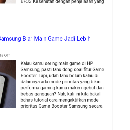
BPJS Kesehatan dengan penjelasan yang
2025
Samsung Biar Main Game Jadi Lebih
on
s Off
Cara
Kalau kamu sering main game di HP
Setting
Game
Samsung, pasti tahu dong soal fitur Game
Booster
Booster. Tapi, udah tahu belum kalau di
Samsung
dalamnya ada mode prioritas yang bikin
Biar
Main
performa gaming kamu makin ngebut dan
Game
bebas gangguan? Nah, kali ini kita bakal
Jadi
bahas tutorial cara mengaktifkan mode
Lebih
prioritas Game Booster Samsung secara
Smooth