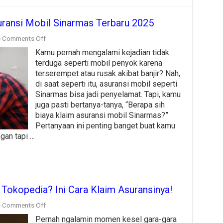
uransi Mobil Sinarmas Terbaru 2025
on
Comments Off
Simak
Kamu pernah mengalami kejadian tidak
Daftar
Biaya
terduga seperti mobil penyok karena
Klaim
terserempet atau rusak akibat banjir? Nah,
Asuransi
di saat seperti itu, asuransi mobil seperti
Mobil
Sinarmas bisa jadi penyelamat. Tapi, kamu
Sinarmas
Terbaru
juga pasti bertanya-tanya, “Berapa sih
2025
biaya klaim asuransi mobil Sinarmas?”
Pertanyaan ini penting banget buat kamu
gan tapi …
 Tokopedia? Ini Cara Klaim Asuransinya!
on
Comments Off
Barang
Pernah ngalamin momen kesel gara-gara
Rusak