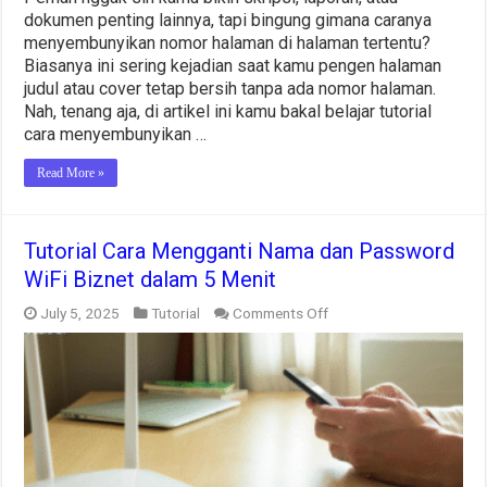
dokumen penting lainnya, tapi bingung gimana caranya
menyembunyikan nomor halaman di halaman tertentu?
Biasanya ini sering kejadian saat kamu pengen halaman
judul atau cover tetap bersih tanpa ada nomor halaman.
Nah, tenang aja, di artikel ini kamu bakal belajar tutorial
cara menyembunyikan …
Read More »
Tutorial Cara Mengganti Nama dan Password
WiFi Biznet dalam 5 Menit
on
July 5, 2025
Tutorial
Comments Off
Tutorial
Cara
Mengganti
Nama
dan
Password
WiFi
Biznet
dalam
5