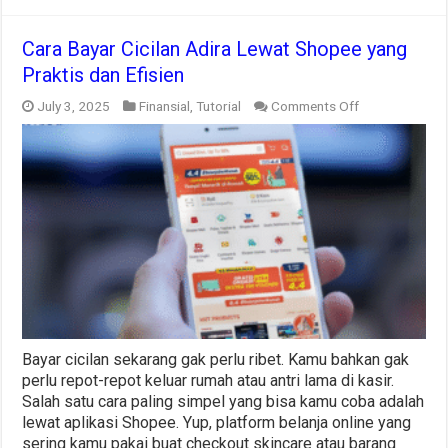
Cara Bayar Cicilan Adira Lewat Shopee yang
Praktis dan Efisien
on
July 3, 2025
Finansial
,
Tutorial
Comments Off
Cara
Bayar
Cicilan
Adira
Lewat
Shopee
yang
Praktis
dan
Efisien
Bayar cicilan sekarang gak perlu ribet. Kamu bahkan gak
perlu repot-repot keluar rumah atau antri lama di kasir.
Salah satu cara paling simpel yang bisa kamu coba adalah
lewat aplikasi Shopee. Yup, platform belanja online yang
sering kamu pakai buat checkout skincare atau barang