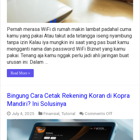
Menit
Pernah merasa WiFi di rumah makin lambat padahal cuma
kamu yang pakai Atau takut ada tetangga iseng nyambung
tanpa izin Kalau iya mungkin ini saat yang pas buat kamu
mengganti nama dan password WiFi Biznet yang kamu
pakai. Tenang aja kamu nggak perlu jadi ahli jaringan buat
urusan ini. Dalam …
Read More »
Bingung Cara Cetak Rekening Koran di Kopra
Mandiri? Ini Solusinya
on
July 4, 2025
Finansial
,
Tutorial
Comments Off
Bingung
Cara
Cetak
Rekening
Koran