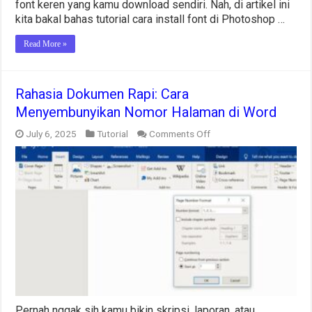
font keren yang kamu download sendiri. Nah, di artikel ini
kita bakal bahas tutorial cara install font di Photoshop …
Read More »
Rahasia Dokumen Rapi: Cara
Menyembunyikan Nomor Halaman di Word
on
July 6, 2025
Tutorial
Comments Off
Rahasia
Dokumen
Rapi:
Cara
Menyembunyikan
Nomor
Halaman
di
Word
Pernah nggak sih kamu bikin skripsi, laporan, atau