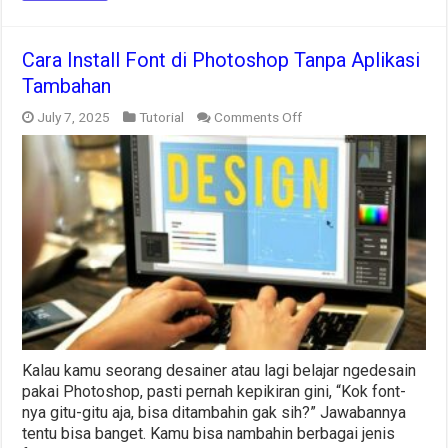
Cara Install Font di Photoshop Tanpa Aplikasi
Tambahan
on
July 7, 2025
Tutorial
Comments Off
Cara
Install
Font
di
Photoshop
Tanpa
Aplikasi
Tambahan
Kalau kamu seorang desainer atau lagi belajar ngedesain
pakai Photoshop, pasti pernah kepikiran gini, “Kok font-
nya gitu-gitu aja, bisa ditambahin gak sih?” Jawabannya
tentu bisa banget. Kamu bisa nambahin berbagai jenis