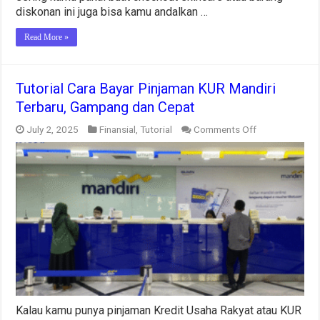
diskonan ini juga bisa kamu andalkan …
Read More »
Tutorial Cara Bayar Pinjaman KUR Mandiri
Terbaru, Gampang dan Cepat
on
July 2, 2025
Finansial
,
Tutorial
Comments Off
Tutorial
Cara
Bayar
Pinjaman
KUR
Mandiri
Terbaru,
Gampang
dan
Cepat
Kalau kamu punya pinjaman Kredit Usaha Rakyat atau KUR