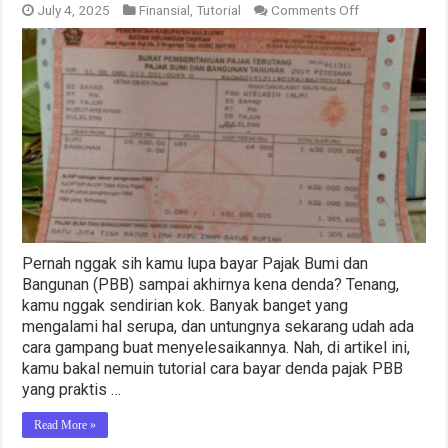
on
July 4, 2025
Finansial
,
Tutorial
Comments Off
Solusi
Telat
Bayar
Pajak
PBB:
Cara
Bayar
Denda
Pajak
PBB
Terupdate
Pernah nggak sih kamu lupa bayar Pajak Bumi dan
Bangunan (PBB) sampai akhirnya kena denda? Tenang,
kamu nggak sendirian kok. Banyak banget yang
mengalami hal serupa, dan untungnya sekarang udah ada
cara gampang buat menyelesaikannya. Nah, di artikel ini,
kamu bakal nemuin tutorial cara bayar denda pajak PBB
yang praktis …
Read More »