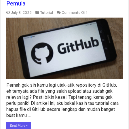
Pemula
on
July 8, 2025
Tutorial
Comments Off
Tutorial
Cara
Hapus
File
di
GitHub
untuk
Pemula
Pernah gak sih kamu lagi utak-atik repository di GitHub,
eh ternyata ada file yang salah upload atau sudah gak
relevan lagi? Pasti bikin kesel. Tapi tenang, kamu gak
perlu panik! Di artikel ini, aku bakal kasih tau tutorial cara
hapus file di GitHub secara lengkap dan mudah banget
buat kamu …
Read More »