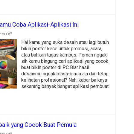
amu Coba Aplikasi-Aplikasi Ini
on
ts Off
Bingung
Hai kamu yang suka desain atau lagi butuh
Bikin
Poster
bikin poster kece untuk promosi, acara,
di
atau bahkan tugas kampus. Pernah nggak
PC
sih kamu bingung cari aplikasi yang cocok
Kamu
Coba
buat bikin poster di PC Biar hasil
Aplikasi-
desainmu nggak biasa-biasa aja dan tetap
Aplikasi
kelihatan profesional? Nah, kabar baiknya
Ini
sekarang banyak banget aplikasi pembuat
rbaik yang Cocok Buat Pemula
on