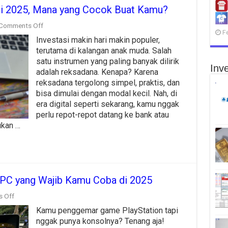
di 2025, Mana yang Cocok Buat Kamu?
on
Comments Off
F
Aplikasi
Investasi makin hari makin populer,
Reksadana
Terbaik
terutama di kalangan anak muda. Salah
di
satu instrumen yang paling banyak dilirik
2025,
Inve
adalah reksadana. Kenapa? Karena
Mana
reksadana tergolong simpel, praktis, dan
yang
Cocok
bisa dimulai dengan modal kecil. Nah, di
Buat
era digital seperti sekarang, kamu nggak
Kamu?
perlu repot-repot datang ke bank atau
ukan …
 PC yang Wajib Kamu Coba di 2025
on
 Off
7
Kamu penggemar game PlayStation tapi
Emulator
PS
nggak punya konsolnya? Tenang aja!