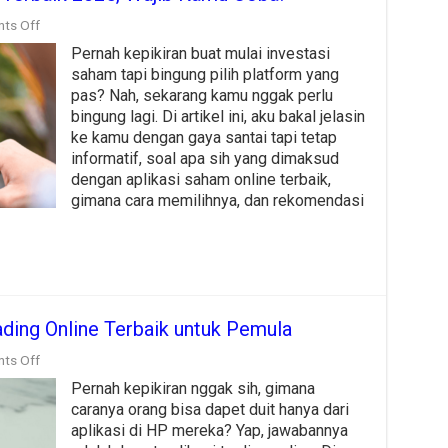
on
ts Off
Ini
Pernah kepikiran buat mulai investasi
Dia
Aplikasi
saham tapi bingung pilih platform yang
Saham
pas? Nah, sekarang kamu nggak perlu
Online
bingung lagi. Di artikel ini, aku bakal jelasin
Terbaik
2025,
ke kamu dengan gaya santai tapi tetap
Wajib
informatif, soal apa sih yang dimaksud
Kamu
dengan aplikasi saham online terbaik,
Coba!
gimana cara memilihnya, dan rekomendasi
ading Online Terbaik untuk Pemula
on
ts Off
Panduan
Pernah kepikiran nggak sih, gimana
Memilih
Aplikasi
caranya orang bisa dapet duit hanya dari
Trading
aplikasi di HP mereka? Yap, jawabannya
Online