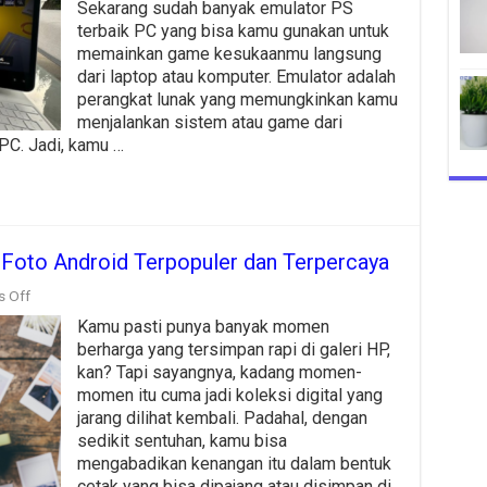
Terbaik
Sekarang sudah banyak emulator PS
untuk
terbaik PC yang bisa kamu gunakan untuk
PC
yang
memainkan game kesukaanmu langsung
Wajib
dari laptop atau komputer. Emulator adalah
Kamu
perangkat lunak yang memungkinkan kamu
Coba
menjalankan sistem atau game dari
di
2025
 PC. Jadi, kamu …
Foto Android Terpopuler dan Terpercaya
on
 Off
Rekomendasi
Kamu pasti punya banyak momen
Aplikasi
Cetak
berharga yang tersimpan rapi di galeri HP,
Foto
kan? Tapi sayangnya, kadang momen-
Android
momen itu cuma jadi koleksi digital yang
Terpopuler
dan
jarang dilihat kembali. Padahal, dengan
Terpercaya
sedikit sentuhan, kamu bisa
mengabadikan kenangan itu dalam bentuk
cetak yang bisa dipajang atau disimpan di