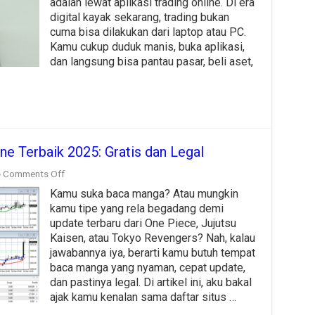
adalah lewat aplikasi trading online. Di era
Terbaik
untuk
digital kayak sekarang, trading bukan
Pemula
cuma bisa dilakukan dari laptop atau PC.
Kamu cukup duduk manis, buka aplikasi,
dan langsung bisa pantau pasar, beli aset,
ne Terbaik 2025: Gratis dan Legal
on
Comments Off
Daftar
Kamu suka baca manga? Atau mungkin
Situs
Baca
kamu tipe yang rela begadang demi
Manga
update terbaru dari One Piece, Jujutsu
Online
Kaisen, atau Tokyo Revengers? Nah, kalau
Terbaik
jawabannya iya, berarti kamu butuh tempat
2025:
Gratis
baca manga yang nyaman, cepat update,
dan
dan pastinya legal. Di artikel ini, aku bakal
Legal
ajak kamu kenalan sama daftar situs …