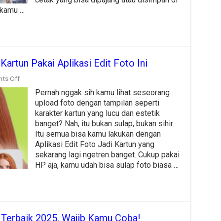
 kamu …
Kartun Pakai Aplikasi Edit Foto Ini
on
ts Off
Cara
Pernah nggak sih kamu lihat seseorang
Mudah
Ubah
upload foto dengan tampilan seperti
Selfie
karakter kartun yang lucu dan estetik
Jadi
banget? Nah, itu bukan sulap, bukan sihir.
Kartun
Pakai
Itu semua bisa kamu lakukan dengan
Aplikasi
Aplikasi Edit Foto Jadi Kartun yang
Edit
sekarang lagi ngetren banget. Cukup pakai
Foto
HP aja, kamu udah bisa sulap foto biasa …
Ini
e Terbaik 2025, Wajib Kamu Coba!