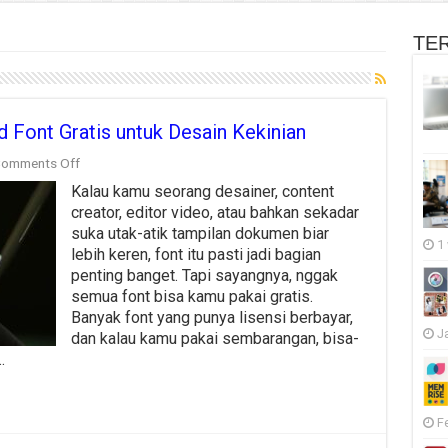
TE
Font Gratis untuk Desain Kekinian
on
omments Off
Rekomendasi
Kalau kamu seorang desainer, content
Situs
Download
creator, editor video, atau bahkan sekadar
Font
suka utak-atik tampilan dokumen biar
Gratis
1
lebih keren, font itu pasti jadi bagian
untuk
penting banget. Tapi sayangnya, nggak
Desain
Kekinian
semua font bisa kamu pakai gratis.
Banyak font yang punya lisensi berbayar,
J
dan kalau kamu pakai sembarangan, bisa-
…
F