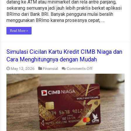
datang ke ATM atau minimarket dan rela antre panjang,
sekarang semuanya jadi jauh lebih praktis berkat aplikasi
BRImo dari Bank BRI. Banyak pengguna mulai beralih
menggunakan BRImo karena prosesnya cepat, …
Read More »
Simulasi Cicilan Kartu Kredit CIMB Niaga dan
Cara Menghitungnya dengan Mudah
on
May 12, 2026
Finansial
Comments Off
Simulasi
Cicilan
Kartu
Kredit
CIMB
Niaga
dan
Cara
Menghitungnya
dengan
Mudah