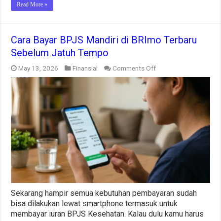
Read More »
Cara Bayar BPJS Mandiri di BRImo Terbaru
Sebelum Jatuh Tempo
on
May 13, 2026
Finansial
Comments Off
Cara
Bayar
BPJS
Mandiri
di
BRImo
Terbaru
Sebelum
Jatuh
Tempo
Sekarang hampir semua kebutuhan pembayaran sudah
bisa dilakukan lewat smartphone termasuk untuk
membayar iuran BPJS Kesehatan. Kalau dulu kamu harus