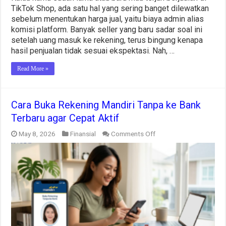
TikTok Shop, ada satu hal yang sering banget dilewatkan
sebelum menentukan harga jual, yaitu biaya admin alias
komisi platform. Banyak seller yang baru sadar soal ini
setelah uang masuk ke rekening, terus bingung kenapa
hasil penjualan tidak sesuai ekspektasi. Nah, …
Read More »
Cara Buka Rekening Mandiri Tanpa ke Bank
Terbaru agar Cepat Aktif
on
May 8, 2026
Finansial
Comments Off
Cara
Buka
Rekening
Mandiri
Tanpa
ke
Bank
Terbaru
agar
Cepat
Aktif