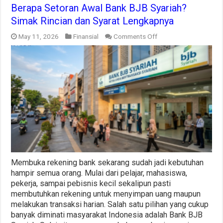
Berapa Setoran Awal Bank BJB Syariah?
Simak Rincian dan Syarat Lengkapnya
on
May 11, 2026
Finansial
Comments Off
Berapa
Setoran
Awal
Bank
BJB
Syariah?
Simak
Rincian
dan
Syarat
Lengkapnya
Membuka rekening bank sekarang sudah jadi kebutuhan
hampir semua orang. Mulai dari pelajar, mahasiswa,
pekerja, sampai pebisnis kecil sekalipun pasti
membutuhkan rekening untuk menyimpan uang maupun
melakukan transaksi harian. Salah satu pilihan yang cukup
banyak diminati masyarakat Indonesia adalah Bank BJB