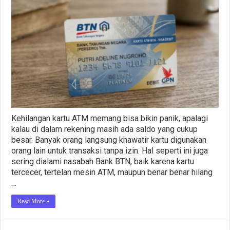
Blokir
ATM
BTN
yang
Hilang
Secara
Online
dan
Offline
Terbaru
2026
Kehilangan kartu ATM memang bisa bikin panik, apalagi
kalau di dalam rekening masih ada saldo yang cukup
besar. Banyak orang langsung khawatir kartu digunakan
orang lain untuk transaksi tanpa izin. Hal seperti ini juga
sering dialami nasabah Bank BTN, baik karena kartu
tercecer, tertelan mesin ATM, maupun benar benar hilang
…
Read More »