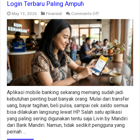
Login Terbaru Paling Ampuh
on
May 13, 2026
Finansial
Comments Off
Cara
Mengatasi
Livin
Mandiri
Tidak
Bisa
Login
Terbaru
Paling
Ampuh
Aplikasi mobile banking sekarang memang sudah jadi
kebutuhan penting buat banyak orang. Mulai dari transfer
uang, bayar tagihan, beli pulsa, sampai cek saldo semua
bisa dilakukan langsung lewat HP. Salah satu aplikasi
yang paling sering digunakan tentu saja Livin by Mandiri
dari Bank Mandiri. Namun, tidak sedikit pengguna yang
pernah …