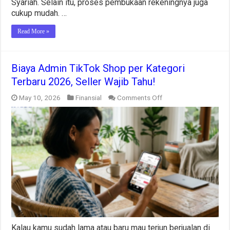
Syariah. Selain itu, proses pembukaan rekeningnya juga
cukup mudah. …
Read More »
Biaya Admin TikTok Shop per Kategori
Terbaru 2026, Seller Wajib Tahu!
on
May 10, 2026
Finansial
Comments Off
Biaya
Admin
TikTok
Shop
per
Kategori
Terbaru
2026,
Seller
Wajib
Tahu!
Kalau kamu sudah lama atau baru mau terjun berjualan di