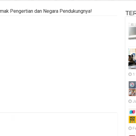
imak Pengertian dan Negara Pendukungnya!
TE
1
J
F