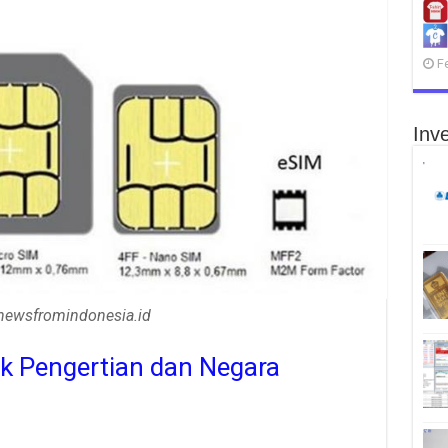
F
Inve
ewsfromindonesia.id
ak Pengertian dan Negara