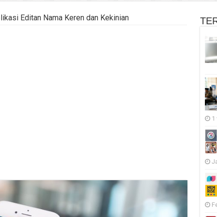
ikasi Editan Nama Keren dan Kekinian
TE
1
J
F