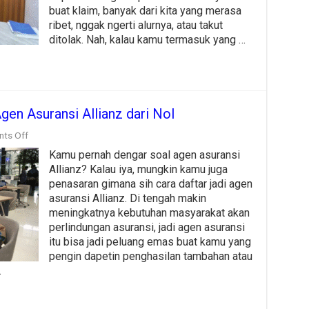
2025?
buat klaim, banyak dari kita yang merasa
Simak
ribet, nggak ngerti alurnya, atau takut
Langkah-
ditolak. Nah, kalau kamu termasuk yang …
Langkahnya!
gen Asuransi Allianz dari Nol
on
ts Off
Rahasia
Kamu pernah dengar soal agen asuransi
Sukses
Daftar
Allianz? Kalau iya, mungkin kamu juga
Jadi
penasaran gimana sih cara daftar jadi agen
Agen
asuransi Allianz. Di tengah makin
Asuransi
Allianz
meningkatnya kebutuhan masyarakat akan
dari
perlindungan asuransi, jadi agen asuransi
Nol
itu bisa jadi peluang emas buat kamu yang
pengin dapetin penghasilan tambahan atau
…