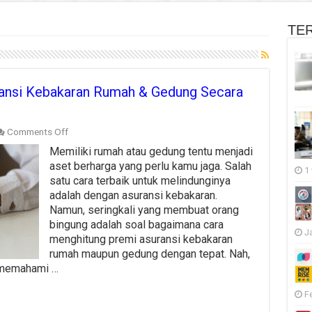
TE
ansi Kebakaran Rumah & Gedung Secara
on
Comments Off
Cara
Memiliki rumah atau gedung tentu menjadi
Menghitung
Premi
aset berharga yang perlu kamu jaga. Salah
1
Asuransi
satu cara terbaik untuk melindunginya
Kebakaran
adalah dengan asuransi kebakaran.
Rumah
Namun, seringkali yang membuat orang
&
Gedung
bingung adalah soal bagaimana cara
Secara
J
menghitung premi asuransi kebakaran
Tepat
rumah maupun gedung dengan tepat. Nah,
u memahami …
F