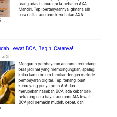
Mandiri
orang adalah asuransi kesehatan AXA
Tahun
Mandiri. Tapi pertanyaannya, gimana sih
2025
cara daftar asuransi kesehatan AXA
? …
dah Lewat BCA, Begini Caranya!
on
ts Off
Bayar
Mengurus pembayaran asuransi terkadang
Asuransi
AIA
bisa jadi hal yang membingungkan, apalagi
Makin
kalau kamu belum familiar dengan metode
Mudah
pembayaran digital. Tapi tenang, buat
Lewat
BCA,
kamu yang punya polis AIA dan
Begini
merupakan nasabah BCA, ada kabar baik
Caranya!
sekarang cara bayar asuransi AIA lewat
BCA jadi semakin mudah, cepat, dan
a …