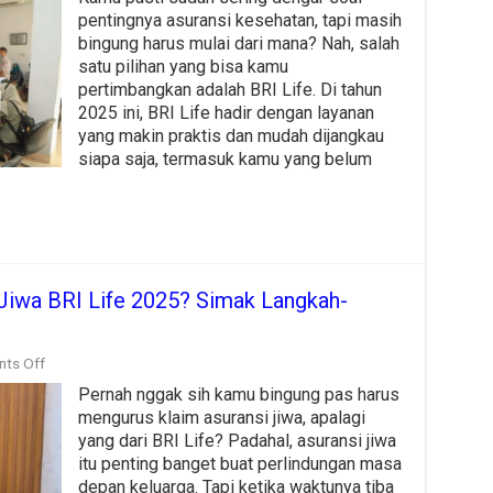
Kesehatan
BRI
pentingnya asuransi kesehatan, tapi masih
Life
bingung harus mulai dari mana? Nah, salah
2025:
satu pilihan yang bisa kamu
Panduan
Daftar
pertimbangkan adalah BRI Life. Di tahun
Paling
2025 ini, BRI Life hadir dengan layanan
Lengkap
yang makin praktis dan mudah dijangkau
siapa saja, termasuk kamu yang belum
Jiwa BRI Life 2025? Simak Langkah-
on
ts Off
Gimana
Pernah nggak sih kamu bingung pas harus
Cara
Klaim
mengurus klaim asuransi jiwa, apalagi
Asuransi
yang dari BRI Life? Padahal, asuransi jiwa
Jiwa
itu penting banget buat perlindungan masa
BRI
Life
depan keluarga. Tapi ketika waktunya tiba