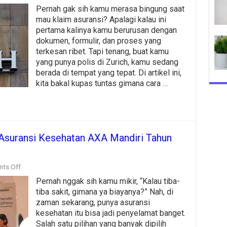
Cara
Pernah gak sih kamu merasa bingung saat
Klaim
Asuransi
mau klaim asuransi? Apalagi kalau ini
Zurich
pertama kalinya kamu berurusan dengan
2025
dokumen, formulir, dan proses yang
Praktis
dan
terkesan ribet. Tapi tenang, buat kamu
Tanpa
yang punya polis di Zurich, kamu sedang
Ribet!
berada di tempat yang tepat. Di artikel ini,
kita bakal kupas tuntas gimana cara …
 Asuransi Kesehatan AXA Mandiri Tahun
on
ts Off
Panduan
Pernah nggak sih kamu mikir, “Kalau tiba-
Praktis
Cara
tiba sakit, gimana ya biayanya?” Nah, di
Daftar
zaman sekarang, punya asuransi
Asuransi
kesehatan itu bisa jadi penyelamat banget.
Kesehatan
AXA
Salah satu pilihan yang banyak dipilih