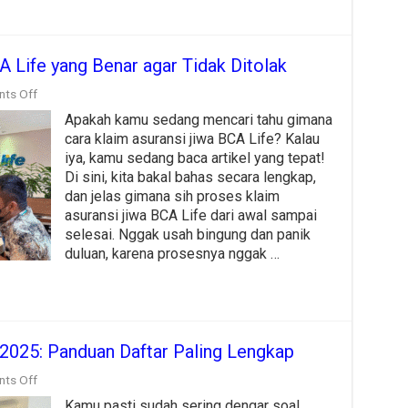
 Life yang Benar agar Tidak Ditolak
on
ts Off
Cara
Apakah kamu sedang mencari tahu gimana
Klaim
Asuransi
cara klaim asuransi jiwa BCA Life? Kalau
Jiwa
iya, kamu sedang baca artikel yang tepat!
BCA
Di sini, kita bakal bahas secara lengkap,
Life
yang
dan jelas gimana sih proses klaim
Benar
asuransi jiwa BCA Life dari awal sampai
agar
selesai. Nggak usah bingung dan panik
Tidak
duluan, karena prosesnya nggak …
Ditolak
 2025: Panduan Daftar Paling Lengkap
on
ts Off
Asuransi
Kamu pasti sudah sering dengar soal