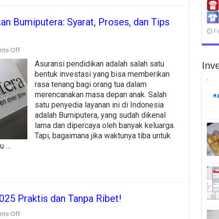
an Bumiputera: Syarat, Proses, dan Tips
F
on
ts Off
Cara
Asuransi pendidikan adalah salah satu
Inve
Klaim
Asuransi
bentuk investasi yang bisa memberikan
Pendidikan
rasa tenang bagi orang tua dalam
Bumiputera:
merencanakan masa depan anak. Salah
Syarat,
Proses,
satu penyedia layanan ini di Indonesia
dan
adalah Bumiputera, yang sudah dikenal
Tips
lama dan dipercaya oleh banyak keluarga.
Penting
Tapi, bagaimana jika waktunya tiba untuk
u …
025 Praktis dan Tanpa Ribet!
on
ts Off