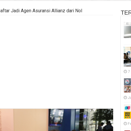
ftar Jadi Agen Asuransi Allianz dari Nol
TE
7
J
F