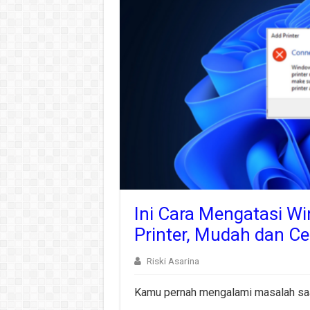
Ini Cara Mengatasi W
Printer, Mudah dan C
Riski Asarina
Kamu pernah mengalami masalah saa