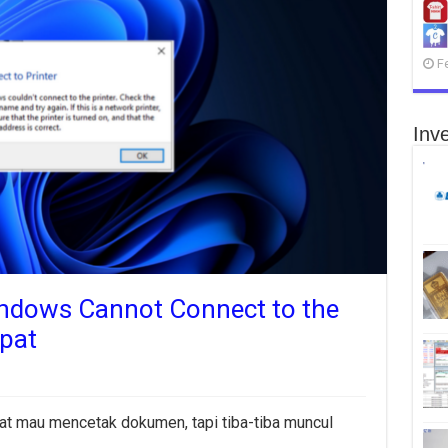
F
Inve
indows Cannot Connect to the
epat
t mau mencetak dokumen, tapi tiba-tiba muncul