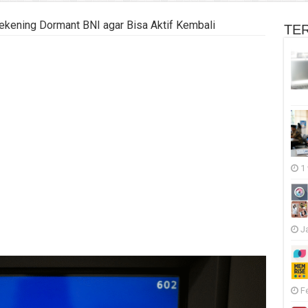
ekening Dormant BNI agar Bisa Aktif Kembali
TE
1
J
F