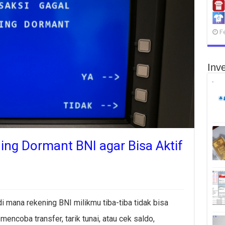
F
Inve
ng Dormant BNI agar Bisa Aktif
 mana rekening BNI milikmu tiba-tiba tidak bisa
mencoba transfer, tarik tunai, atau cek saldo,