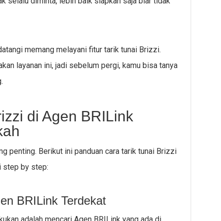
k selalu diminta, lebih baik siapkan saja biar tidak
tangi memang melayani fitur tarik tunai Brizzi.
n layanan ini, jadi sebelum pergi, kamu bisa tanya
.
rizzi di Agen BRILink
kah
penting. Berikut ini panduan cara tarik tunai Brizzi
 step by step:
en BRILink Terdekat
kukan adalah mencari Agen BRILink yang ada di