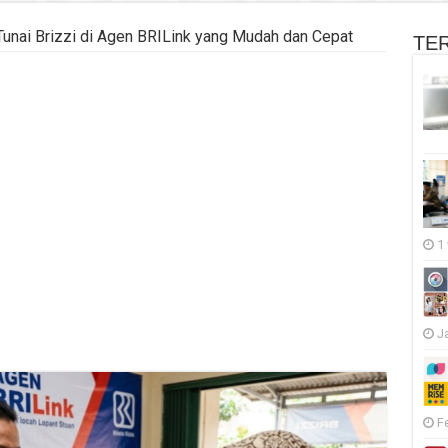
 Tunai Brizzi di Agen BRILink yang Mudah dan Cepat
TE
1
J
F