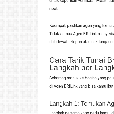
untuk keperluan verifikasi. Meski tida
ribet.
Keempat, pastikan agen yang kamu da
Tidak semua Agen BRILink menyediaka
dulu lewat telepon atau cek langsung
Cara Tarik Tunai B
Langkah per Lang
Sekarang masuk ke bagian yang paling 
di Agen BRILink yang bisa kamu ikuti
Langkah 1: Temukan Ag
Langkah pertama yang perlu kamu la