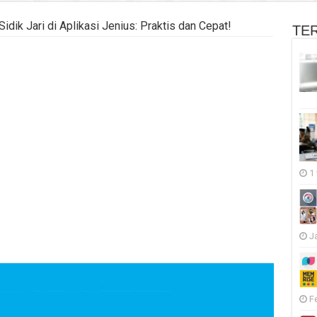
idik Jari di Aplikasi Jenius: Praktis dan Cepat!
TE
1
J
F