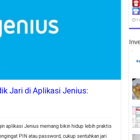
F
Inve
k Jari di Aplikasi Jenius:
gin aplikasi Jenius memang bikin hidup lebih praktis
ngingat PIN atau password, cukup sentuhkan jari