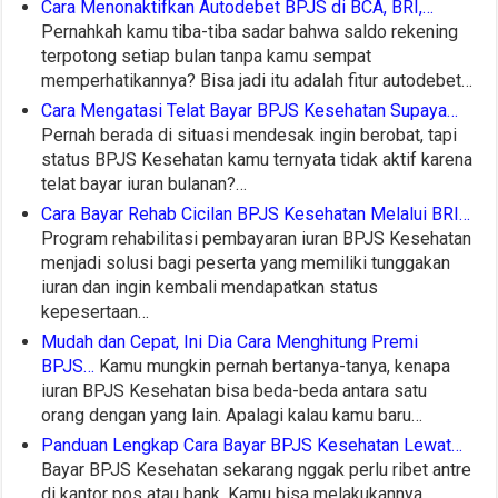
Cara Menonaktifkan Autodebet BPJS di BCA, BRI,…
Pernahkah kamu tiba-tiba sadar bahwa saldo rekening
terpotong setiap bulan tanpa kamu sempat
memperhatikannya? Bisa jadi itu adalah fitur autodebet…
Cara Mengatasi Telat Bayar BPJS Kesehatan Supaya…
Pernah berada di situasi mendesak ingin berobat, tapi
status BPJS Kesehatan kamu ternyata tidak aktif karena
telat bayar iuran bulanan?…
Cara Bayar Rehab Cicilan BPJS Kesehatan Melalui BRI…
Program rehabilitasi pembayaran iuran BPJS Kesehatan
menjadi solusi bagi peserta yang memiliki tunggakan
iuran dan ingin kembali mendapatkan status
kepesertaan…
Mudah dan Cepat, Ini Dia Cara Menghitung Premi
BPJS…
Kamu mungkin pernah bertanya-tanya, kenapa
iuran BPJS Kesehatan bisa beda-beda antara satu
orang dengan yang lain. Apalagi kalau kamu baru…
Panduan Lengkap Cara Bayar BPJS Kesehatan Lewat…
Bayar BPJS Kesehatan sekarang nggak perlu ribet antre
di kantor pos atau bank. Kamu bisa melakukannya