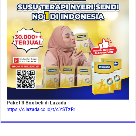
Paket 3 Box beli di Lazada :
https://c.lazada.co.id/t/c.YSTzRr