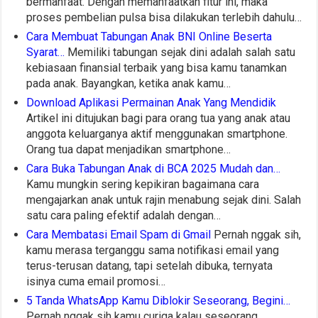
bermanfaat. Dengan memanfaatkan fitur ini, maka
proses pembelian pulsa bisa dilakukan terlebih dahulu…
Cara Membuat Tabungan Anak BNI Online Beserta
Syarat…
Memiliki tabungan sejak dini adalah salah satu
kebiasaan finansial terbaik yang bisa kamu tanamkan
pada anak. Bayangkan, ketika anak kamu…
Download Aplikasi Permainan Anak Yang Mendidik
Artikel ini ditujukan bagi para orang tua yang anak atau
anggota keluarganya aktif menggunakan smartphone.
Orang tua dapat menjadikan smartphone…
Cara Buka Tabungan Anak di BCA 2025 Mudah dan…
Kamu mungkin sering kepikiran bagaimana cara
mengajarkan anak untuk rajin menabung sejak dini. Salah
satu cara paling efektif adalah dengan…
Cara Membatasi Email Spam di Gmail
Pernah nggak sih,
kamu merasa terganggu sama notifikasi email yang
terus-terusan datang, tapi setelah dibuka, ternyata
isinya cuma email promosi…
5 Tanda WhatsApp Kamu Diblokir Seseorang, Begini…
Pernah nggak sih kamu curiga kalau seseorang