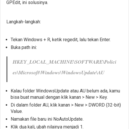
GPEdit, ini solusinya.
Langkah-langkah:
Tekan Windows + R, ketik regedit, lalu tekan Enter.
Buka path ini:
HKEY_LOCAL_MACHINE\SOFTWARE\Polici
es\Microsoft\Windows\WindowsUpdate\AU
Kalau folder WindowsUpdate atau AU belum ada, kamu
bisa buat manual dengan klik kanan > New > Key.
Di dalam folder AU, klik kanan > New > DWORD (32-bit)
Value.
Namakan file baru ini NoAutoUpdate.
Klik dua kali, ubah nilainya menjadi 1.