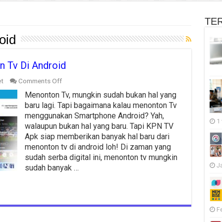
TE
oid
n Tv Di Android
on
et
Comments Off
Kpn
Menonton Tv, mungkin sudah bukan hal yang
Tv
Apk,
baru lagi. Tapi bagaimana kalau menonton Tv
Cara
menggunakan Smartphone Android? Yah,
Baru
1
walaupun bukan hal yang baru. Tapi KPN TV
Nonton
Apk siap memberikan banyak hal baru dari
Tv
Di
menonton tv di android loh! Di zaman yang
Android
sudah serba digital ini, menonton tv mungkin
J
sudah banyak …
F