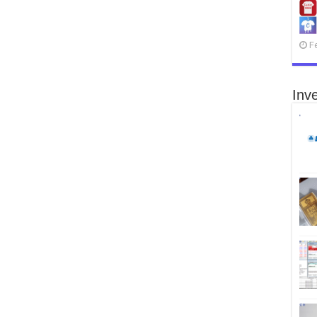
F
Inve