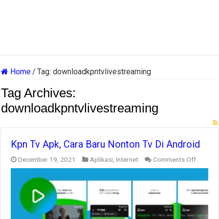
Home
/
Tag:
downloadkpntvlivestreaming
Tag Archives:
downloadkpntvlivestreaming
Kpn Tv Apk, Cara Baru Nonton Tv Di Android
on
December 19, 2021
Aplikasi
,
Internet
Comments Off
Kpn
Tv
Apk,
Cara
Baru
Nonton
Tv