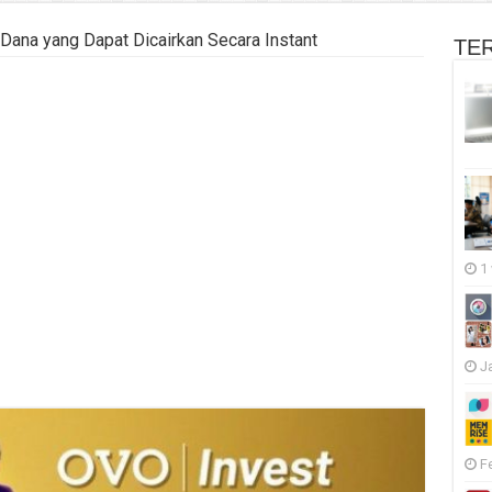
ana yang Dapat Dicairkan Secara Instant
TE
1
J
F