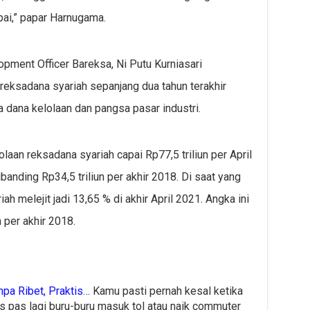
pai,” papar Harnugama.
pment Officer Bareksa, Ni Putu Kurniasari
eksadana syariah sepanjang dua tahun terakhir
a dana kelolaan dan pangsa pasar industri.
laan reksadana syariah capai Rp77,5 triliun per April
ibanding Rp34,5 triliun per akhir 2018. Di saat yang
h melejit jadi 13,65 % di akhir April 2021. Angka ini
 per akhir 2018.
pa Ribet, Praktis…
Kamu pasti pernah kesal ketika
is pas lagi buru-buru masuk tol atau naik commuter