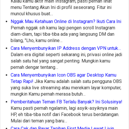
Kalau kamu aktif main Instagram, pasti pernah lihat
menu Tentang Akun Ini di profil seseorang. Fitur ini
muncul khusus buat…
Nggak Mau Ketahuan Online di Instagram? Ikuti Cara Ini
Pernah nggak sih kamu lagi pengen scroll Instagram
diam-diam, tapi tiba-tiba ada yang langsung DM dan
bilang, "Lho, kamu online…
Cara Menyembunyikan IP Address dengan VPN untuk…
Dalam era digital seperti sekarang ini, privasi online jadi
salah satu hal yang sangat penting. Mungkin kamu
pernah dengar tentang…
Cara Menyembunyikan Icon OBS agar Desktop Kamu
Tetap Rapi!
Jika Kamu adalah salah satu pengguna OBS
yang suka live streaming atau merekam layar komputer,
mungkin Kamu pernah merasa butuh…
Pemberitahuan Teman FB Terlalu Banyak? Ini Solusinya!
Kamu pasti pernah ngalamin, lagi asyik-asyiknya main
HP, eh tiba-tiba notif dari Facebook terus berdatangan.
Mulai dari teman yang baru…
Cara Cek dan Bayar Tagihan First Media Lewat Livin…