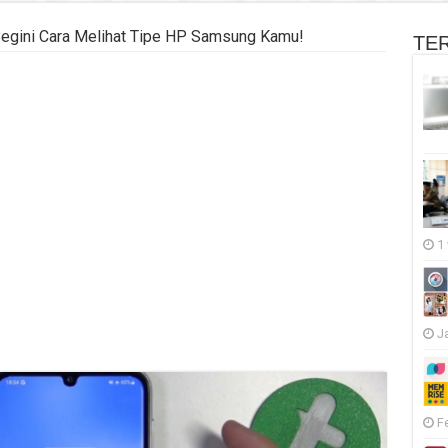
egini Cara Melihat Tipe HP Samsung Kamu!
TE
1
J
F