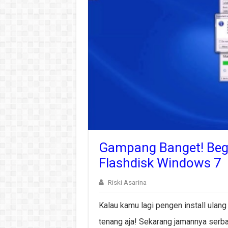
Gampang Banget! Begi
Flashdisk Windows 7
Riski Asarina
Kalau kamu lagi pengen install ulan
tenang aja! Sekarang jamannya serba 