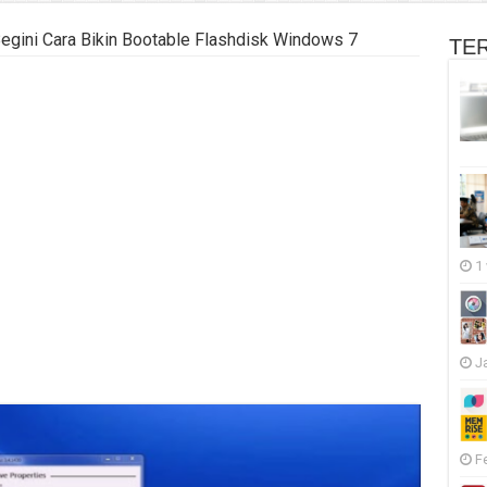
gini Cara Bikin Bootable Flashdisk Windows 7
TE
1
J
F