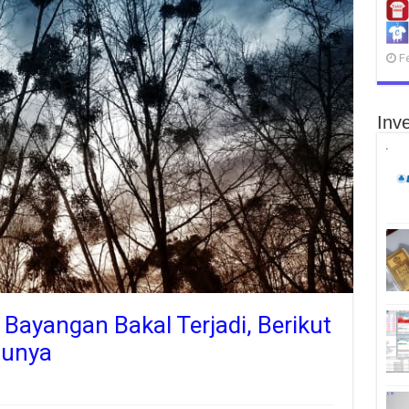
F
Inve
ayangan Bakal Terjadi, Berikut
tunya