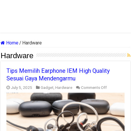
Home
/
Hardware
Hardware
Tips Memilih Earphone IEM High Quality
Sesuai Gaya Mendengarmu
on
July 5, 2025
Gadget
,
Hardware
Comments Off
Tips
Memilih
Earphone
IEM
High
Quality
Sesuai
Gaya
Mendengarm