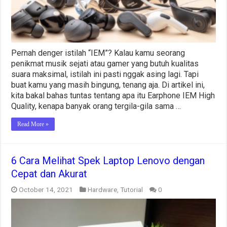
Pernah denger istilah “IEM”? Kalau kamu seorang
penikmat musik sejati atau gamer yang butuh kualitas
suara maksimal, istilah ini pasti nggak asing lagi. Tapi
buat kamu yang masih bingung, tenang aja. Di artikel ini,
kita bakal bahas tuntas tentang apa itu Earphone IEM High
Quality, kenapa banyak orang tergila-gila sama …
Read More »
6 Cara Melihat Spek Laptop Lenovo dengan
Cepat dan Akurat
October 14, 2021
Hardware
,
Tutorial
0