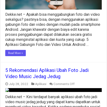
Dekke.net – Apakah bisa menggabungkan foto dan video
sekaligus? pastinya bisa, dengan menggunakan aplikasi
gabungin foto dan video dengan mudah pada smartphone
Android. Jangan khawatir dengan biaya edit karena
proses penggabungan dapat dilakukan secara gratis
cukup menginstal aplikasi dan kuota yang cukup. 5
Aplikasi Gabungin Foto dan Video Untuk Android …
Read More »
5 Rekomendasi Aplikasi Ubah Foto Jadi
Video Music Jedag Jedug
on
July 28, 2022
Aplikasi
Comments Off
5
Rekomendasi
Aplikasi
Dekke.net – Kini terdapat banyak aplikasi ubah foto jadi
Ubah
video music jedag jedug yang dapat kamu dapatkan untuk
Foto
membuat video tersebut. Ketika sedang membuka sosial
Jadi