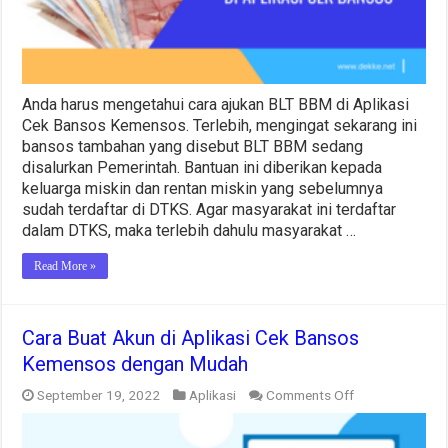
di
Aplikasi
Cek
Bansos
Lakukan
dengan
Anda harus mengetahui cara ajukan BLT BBM di Aplikasi
Tepat
Cek Bansos Kemensos. Terlebih, mengingat sekarang ini
bansos tambahan yang disebut BLT BBM sedang
disalurkan Pemerintah. Bantuan ini diberikan kepada
keluarga miskin dan rentan miskin yang sebelumnya
sudah terdaftar di DTKS. Agar masyarakat ini terdaftar
dalam DTKS, maka terlebih dahulu masyarakat …
Read More »
Cara Buat Akun di Aplikasi Cek Bansos
Kemensos dengan Mudah
on
September 19, 2022
Aplikasi
Comments Off
Cara
Buat
Akun