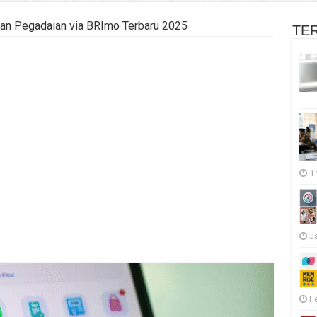
man Pegadaian via BRImo Terbaru 2025
TE
1
J
F