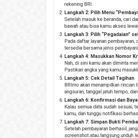
rekening BRI.
Langkah 2: Pilih Menu “Pembay
Setelah masuk ke beranda, cari da
bawah atau bisa kamu akses lewat
Langkah 3: Pilih “Pegadaian” s
Pada daftar layanan pembayaran, ca
tersedia bersama jenis pembayaran
Langkah 4: Masukkan Nomor Kr
Nah, di sini kamu akan diminta m
Pastikan angka yang kamu masukka
Langkah 5: Cek Detail Tagihan
BRImo akan menampilkan rincian ta
angsuran, tanggal jatuh tempo, dan 
Langkah 6: Konfirmasi dan Baya
Kalau semua data sudah sesuai, t
kamu, dan tunggu notifikasi berhasi
Langkah 7: Simpan Bukti Pemb
Setelah pembayaran berhasil, jang
screenshot atau langsung unduh le