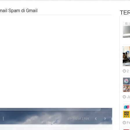
ail Spam di Gmail
TE
2
J
F