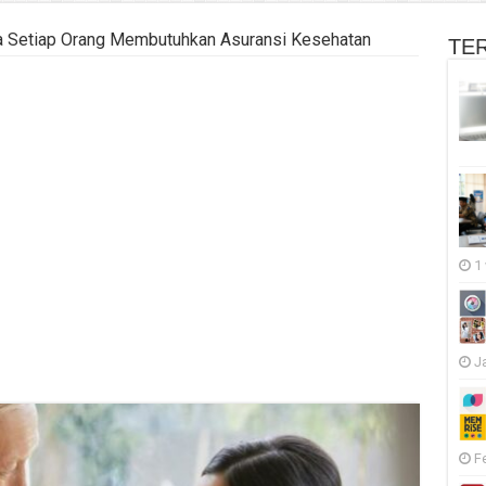
 Setiap Orang Membutuhkan Asuransi Kesehatan
TE
1
J
F