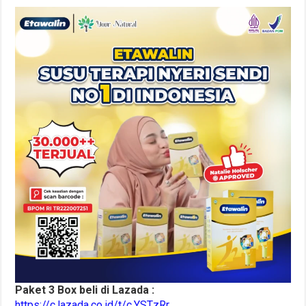
Paket 3 Box beli di Lazada :
https://c.lazada.co.id/t/c.YSTzRr