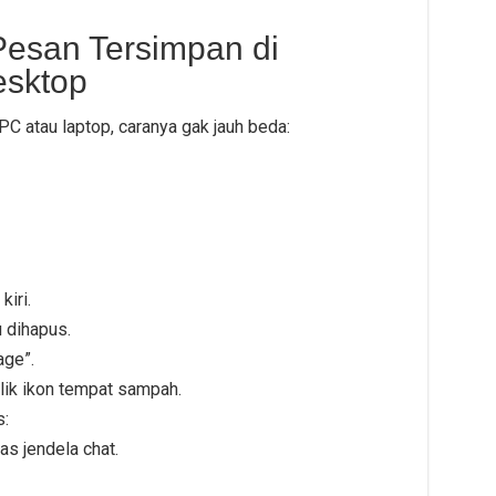
esan Tersimpan di
esktop
C atau laptop, caranya gak jauh beda:
iri.
 dihapus.
age”.
klik ikon tempat sampah.
s:
tas jendela chat.