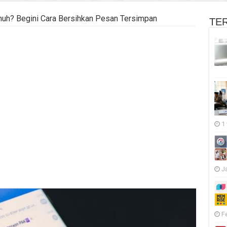
uh? Begini Cara Bersihkan Pesan Tersimpan
TE
1
J
F