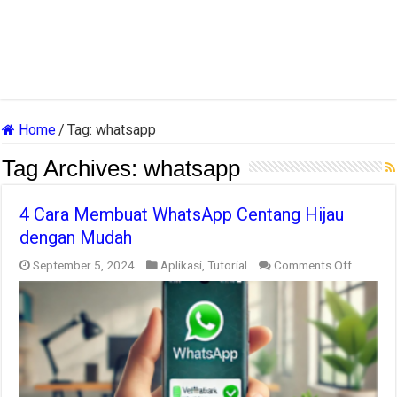
Home
/
Tag:
whatsapp
Tag Archives:
whatsapp
4 Cara Membuat WhatsApp Centang Hijau
dengan Mudah
on
September 5, 2024
Aplikasi
,
Tutorial
Comments Off
4
Cara
Membua
WhatsA
Centang
Hijau
dengan
Mudah