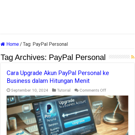
Home
/
Tag:
PayPal Personal
Tag Archives:
PayPal Personal
Cara Upgrade Akun PayPal Personal ke
Business dalam Hitungan Menit
on
September 10, 2024
Tutorial
Comments Off
Cara
Upgrade
Akun
PayPal
Personal
ke
Business
dalam
Hitungan