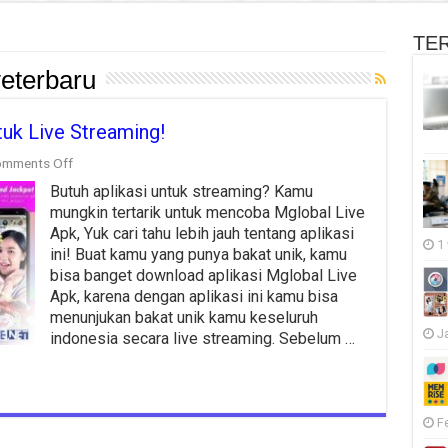
TE
veterbaru
tuk Live Streaming!
on
mments Off
Mglobal
Butuh aplikasi untuk streaming? Kamu
Live
Apk
mungkin tertarik untuk mencoba Mglobal Live
Terbaik
Apk, Yuk cari tahu lebih jauh tentang aplikasi
Untuk
1
ini! Buat kamu yang punya bakat unik, kamu
Live
bisa banget download aplikasi Mglobal Live
Streaming!
Apk, karena dengan aplikasi ini kamu bisa
menunjukan bakat unik kamu keseluruh
J
indonesia secara live streaming. Sebelum …
F