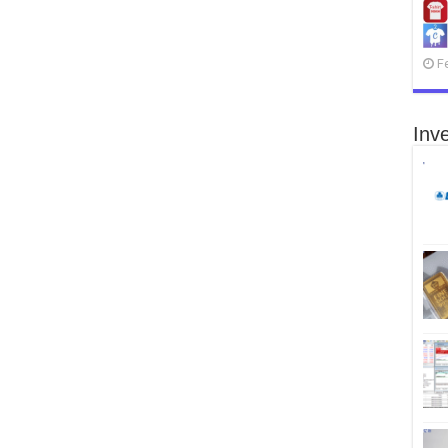
F
Inve