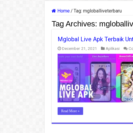
Home
/
Tag:
mgloballiveterbaru
Tag Archives:
mgloballi
Mglobal Live Apk Terbaik Un
December 21, 2021
Aplikasi
Co
Read More »