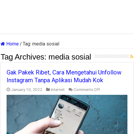
Home
/
Tag:
media sosial
Tag Archives:
media sosial
Gak Pakek Ribet, Cara Mengetahui Unfollow
Instagram Tanpa Aplikasi Mudah Kok
on
January 10, 2022
Internet
Comments Off
Gak
Pakek
Ribet,
Cara
Mengetahui
Unfollow
Instagram
Tanpa
Aplikasi