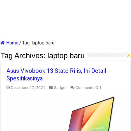
Home
/
Tag:
laptop baru
Tag Archives:
laptop baru
Asus Vivobook 13 State Rilis, Ini Detail
Spesifikasinya
on
December 17, 2021
Gadget
Comments Off
Asus
Vivobook
13
State
Rilis,
Ini
Detail
Spesifikasinya