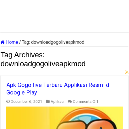
Home
/
Tag:
downloadgogoliveapkmod
Tag Archives:
downloadgogoliveapkmod
Apk Gogo live Terbaru Applikasi Resmi di
Google Play
on
December 6, 2021
Aplikasi
Comments Off
Apk
Gogo
live
Terbaru
Applikasi
Resmi