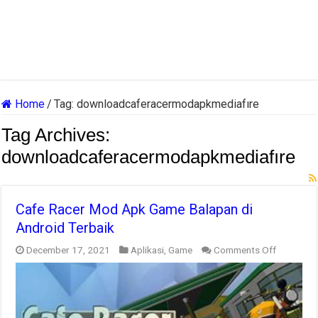
Home
/
Tag:
downloadcaferacermodapkmediafıre
Tag Archives:
downloadcaferacermodapkmediafıre
Cafe Racer Mod Apk Game Balapan di
Android Terbaik
on
December 17, 2021
Aplikasi
,
Game
Comments Off
Cafe
Racer
Mod
Apk
Game
Balapan