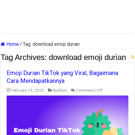
Home
/
Tag:
download emoji durian
Tag Archives:
download emoji durian
Emoji Durian TikTok yang Viral, Bagaimana
Cara Mendapatkannya
on
February 14, 2022
Aplikasi
Comments Off
Emoji
Durian
TikTok
yang
Viral,
Bagaimana
Cara
Mendapatkannya