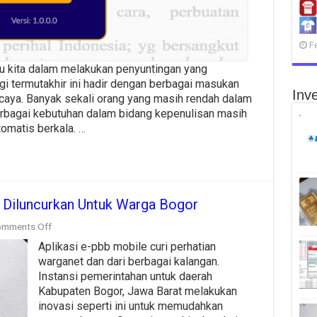
F
tu kita dalam melakukan penyuntingan yang
i termutakhir ini hadir dengan berbagai masukan
Inve
ercaya. Banyak sekali orang yang masih rendah dalam
rbagai kebutuhan dalam bidang kepenulisan masih
matis berkala. …
 Diluncurkan Untuk Warga Bogor
on
mments Off
Aplikasi
Aplikasi e-pbb mobile curi perhatian
e-
pbb
warganet dan dari berbagai kalangan.
Mobile
Instansi pemerintahan untuk daerah
Resmi
Kabupaten Bogor, Jawa Barat melakukan
Diluncurkan
inovasi seperti ini untuk memudahkan
Untuk
Warga