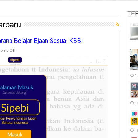
TE
erbaru
arana Belajar Ejaan Sesuai KBBI
on
nts Off
Aplikasi
Sipebi
Hadir
Guna
Sarana
1
Belajar
Ejaan
Sesuai
KBBI
J
F