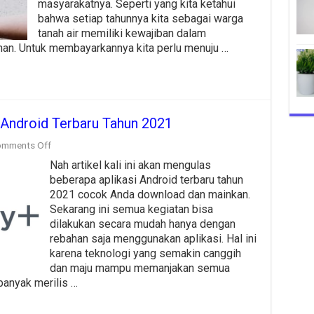
masyarakatnya. Seperti yang kita ketahui
Bogor
bahwa setiap tahunnya kita sebagai warga
tanah air memiliki kewajiban dalam
an. Untuk membayarkannya kita perlu menuju …
 Android Terbaru Tahun 2021
on
mments Off
Coba
Nah artikel kali ini akan mengulas
dan
Download
beberapa aplikasi Android terbaru tahun
Aplikasi
2021 cocok Anda download dan mainkan.
Android
Sekarang ini semua kegiatan bisa
Terbaru
dilakukan secara mudah hanya dengan
Tahun
2021
rebahan saja menggunakan aplikasi. Hal ini
karena teknologi yang semakin canggih
dan maju mampu memanjakan semua
banyak merilis …