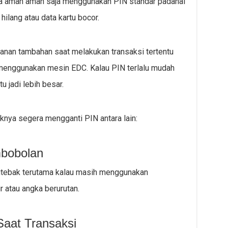
sa aman aman saja menggunakan PIN standar padahal
 hilang atau data kartu bocor.
anan tambahan saat melakukan transaksi tertentu
n menggunakan mesin EDC. Kalau PIN terlalu mudah
u jadi lebih besar.
nya segera mengganti PIN antara lain:
mbobolan
itebak terutama kalau masih menggunakan
 atau angka berurutan.
at Transaksi