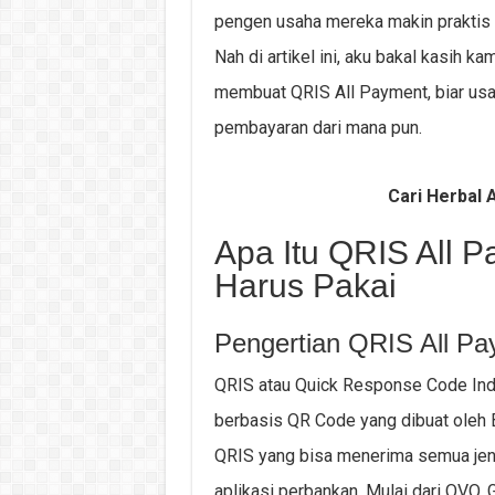
pengen usaha mereka makin praktis 
Nah di artikel ini, aku bakal kasih 
membuat QRIS All Payment, biar usah
pembayaran dari mana pun.
Cari Herbal A
Apa Itu QRIS All
Harus Pakai
Pengertian QRIS All P
QRIS atau Quick Response Code Ind
berbasis QR Code yang dibuat oleh B
QRIS yang bisa menerima semua jeni
aplikasi perbankan. Mulai dari OVO