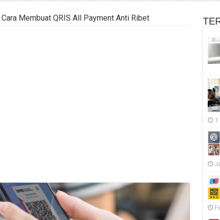
Cara Membuat QRIS All Payment Anti Ribet
TE
1
J
F