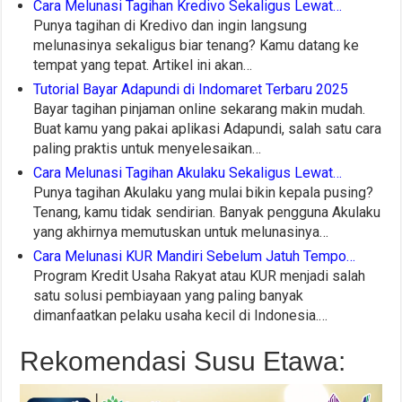
Cara Melunasi Tagihan Kredivo Sekaligus Lewat…
Punya tagihan di Kredivo dan ingin langsung
melunasinya sekaligus biar tenang? Kamu datang ke
tempat yang tepat. Artikel ini akan…
Tutorial Bayar Adapundi di Indomaret Terbaru 2025
Bayar tagihan pinjaman online sekarang makin mudah.
Buat kamu yang pakai aplikasi Adapundi, salah satu cara
paling praktis untuk menyelesaikan…
Cara Melunasi Tagihan Akulaku Sekaligus Lewat…
Punya tagihan Akulaku yang mulai bikin kepala pusing?
Tenang, kamu tidak sendirian. Banyak pengguna Akulaku
yang akhirnya memutuskan untuk melunasinya…
Cara Melunasi KUR Mandiri Sebelum Jatuh Tempo…
Program Kredit Usaha Rakyat atau KUR menjadi salah
satu solusi pembiayaan yang paling banyak
dimanfaatkan pelaku usaha kecil di Indonesia.…
Rekomendasi Susu Etawa: