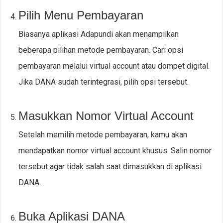
Pilih Menu Pembayaran
Biasanya aplikasi Adapundi akan menampilkan
beberapa pilihan metode pembayaran. Cari opsi
pembayaran melalui virtual account atau dompet digital.
Jika DANA sudah terintegrasi, pilih opsi tersebut.
Masukkan Nomor Virtual Account
Setelah memilih metode pembayaran, kamu akan
mendapatkan nomor virtual account khusus. Salin nomor
tersebut agar tidak salah saat dimasukkan di aplikasi
DANA.
Buka Aplikasi DANA