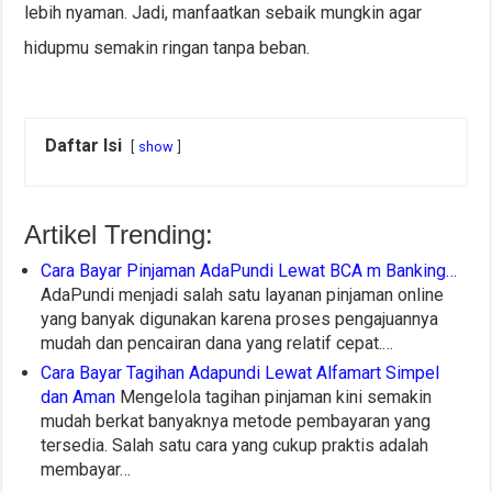
lebih nyaman. Jadi, manfaatkan sebaik mungkin agar
hidupmu semakin ringan tanpa beban.
Daftar Isi
show
Artikel Trending:
Cara Bayar Pinjaman AdaPundi Lewat BCA m Banking…
AdaPundi menjadi salah satu layanan pinjaman online
yang banyak digunakan karena proses pengajuannya
mudah dan pencairan dana yang relatif cepat.…
Cara Bayar Tagihan Adapundi Lewat Alfamart Simpel
dan Aman
Mengelola tagihan pinjaman kini semakin
mudah berkat banyaknya metode pembayaran yang
tersedia. Salah satu cara yang cukup praktis adalah
membayar…