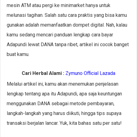
mesin ATM atau pergi ke minimarket hanya untuk
melunasi tagihan. Salah satu cara praktis yang bisa kamu
gunakan adalah memanfaatkan dompet digital. Nah, kalau
kamu sedang mencari panduan lengkap cara bayar
Adapundi lewat DANA tanpa ribet, artikel ini cocok banget
buat kamu.
Cari Herbal Alami :
Zymuno Official Lazada
Melalui artikel ini, kamu akan menemukan penjelasan
lengkap tentang apa itu Adapundi, apa saja keuntungan
menggunakan DANA sebagai metode pembayaran,
langkah-langkah yang harus diikuti, hingga tips supaya
transaksi berjalan lancar. Yuk, kita bahas satu per satu!