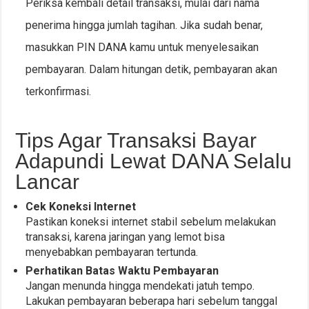
Periksa kembali detail transaksi, mulai dari nama
penerima hingga jumlah tagihan. Jika sudah benar,
masukkan PIN DANA kamu untuk menyelesaikan
pembayaran. Dalam hitungan detik, pembayaran akan
terkonfirmasi.
Tips Agar Transaksi Bayar
Adapundi Lewat DANA Selalu
Lancar
Cek Koneksi Internet
Pastikan koneksi internet stabil sebelum melakukan
transaksi, karena jaringan yang lemot bisa
menyebabkan pembayaran tertunda.
Perhatikan Batas Waktu Pembayaran
Jangan menunda hingga mendekati jatuh tempo.
Lakukan pembayaran beberapa hari sebelum tanggal