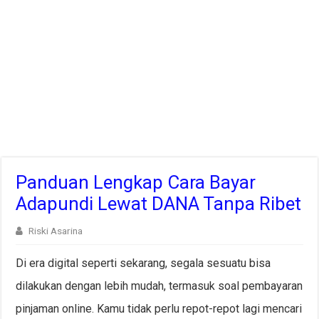
Panduan Lengkap Cara Bayar
Adapundi Lewat DANA Tanpa Ribet
Riski Asarina
Di era digital seperti sekarang, segala sesuatu bisa
dilakukan dengan lebih mudah, termasuk soal pembayaran
pinjaman online. Kamu tidak perlu repot-repot lagi mencari