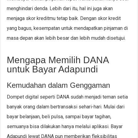
menghindari denda. Lebih dari itu, hal ini juga akan
menjaga skor kreditmu tetap baik. Dengan skor kredit
yang bagus, kesempatan untuk mendapatkan pinjaman di
masa depan akan lebih besar dan lebih mudah disetujui.
Mengapa Memilih DANA
untuk Bayar Adapundi
Kemudahan dalam Genggaman
Dompet digital seperti DANA sudah menjadi teman setia
banyak orang dalam bertransaksi sehari-hari. Mulai dari
bayar belanjaan, beli pulsa, sampai bayar tagihan,
semuanya bisa dilakukan hanya melalui aplikasi. Bayar
Adapundi lewat DANA pun memberikan fleksibilitas