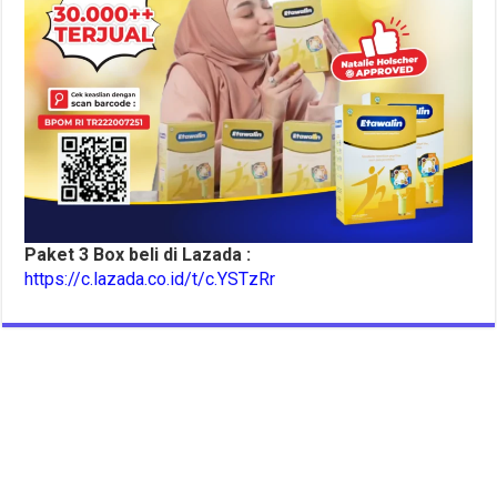
Paket 3 Box beli di Lazada :
https://c.lazada.co.id/t/c.YSTzRr