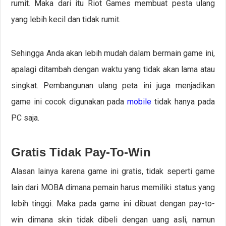
rumit. Maka dari itu Riot Games membuat pesta ulang
yang lebih kecil dan tidak rumit.
Sehingga Anda akan lebih mudah dalam bermain game ini,
apalagi ditambah dengan waktu yang tidak akan lama atau
singkat. Pembangunan ulang peta ini juga menjadikan
game ini cocok digunakan pada
mobile
tidak hanya pada
PC saja.
Gratis Tidak Pay-To-Win
Alasan lainya karena game ini gratis, tidak seperti game
lain dari MOBA dimana pemain harus memiliki status yang
lebih tinggi. Maka pada game ini dibuat dengan pay-to-
win dimana skin tidak dibeli dengan uang asli, namun