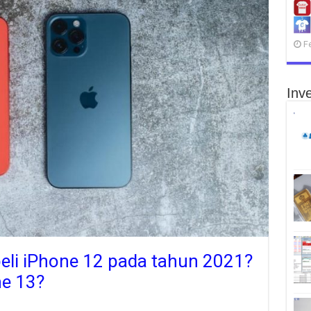
F
Inve
li iPhone 12 pada tahun 2021?
e 13?