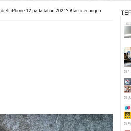
beli iPhone 12 pada tahun 2021? Atau menunggu
TE
1
J
F