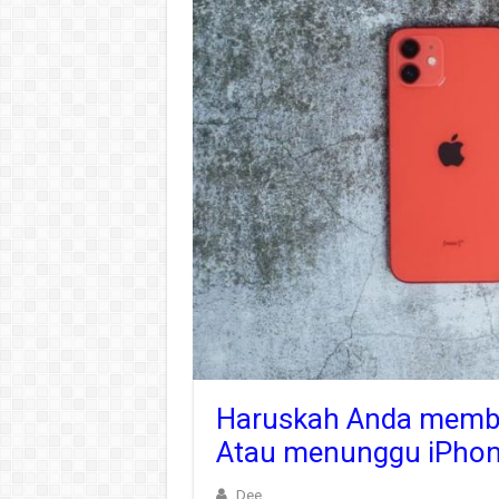
Haruskah Anda membe
Atau menunggu iPhon
Dee