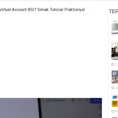
irtual Account BSI? Simak Tutorial Praktisnya!
TE
1
J
F