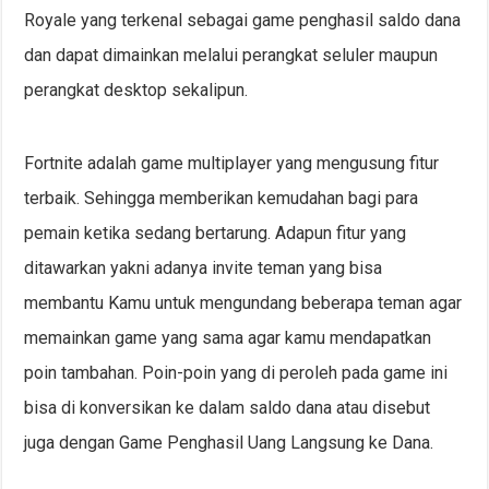
Royale yang terkenal sebagai game penghasil saldo dana
dan dapat dimainkan melalui perangkat seluler maupun
perangkat desktop sekalipun.
Fortnite adalah game multiplayer yang mengusung fitur
terbaik. Sehingga memberikan kemudahan bagi para
pemain ketika sedang bertarung. Adapun fitur yang
ditawarkan yakni adanya invite teman yang bisa
membantu Kamu untuk mengundang beberapa teman agar
memainkan game yang sama agar kamu mendapatkan
poin tambahan. Poin-poin yang di peroleh pada game ini
bisa di konversikan ke dalam saldo dana atau disebut
juga dengan Game Penghasil Uang Langsung ke Dana.