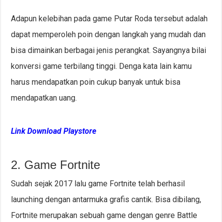
Adapun kelebihan pada game Putar Roda tersebut adalah
dapat memperoleh poin dengan langkah yang mudah dan
bisa dimainkan berbagai jenis perangkat. Sayangnya bilai
konversi game terbilang tinggi. Denga kata lain kamu
harus mendapatkan poin cukup banyak untuk bisa
mendapatkan uang.
Link Download Playstore
2. Game Fortnite
Sudah sejak 2017 lalu game Fortnite telah berhasil
launching dengan antarmuka grafis cantik. Bisa dibilang,
Fortnite merupakan sebuah game dengan genre Battle