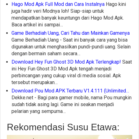
Hago Mod Apk Full Mod dan Cara Instalnya
Hago kini
juga hadir veri Modnya loh! Siap-siap untuk
mendapatkan banyak keuntungn dari Hago Mod Apk.
Baca artikel ini sampai…
Game Berhadiah Uang, Cari Tahu dan Mainkan Gamenya
Game Berhadiah Uang - Saat ini banyak cara yang bisa
digunakan untuk menghasilkan pundi-pundi uang. Selain
dengan bermain saham secara…
Download Hey Fun Ghost 3D Mod Apk Terlengkap!
Saat
ini Hey Fun Ghost 3D Mod Apk tengah menjadi
perbincangan yang cukup viral di media sosial. Apk
tersebut merupakan…
Download Pou Mod APK Terbaru V1.4.111 (Unlimited…
Dekke.net - Bagi para gamer mobile, nama Pou mungkin
sudah tidak asing lagi. Game ini seakan menjadi
pelarian yang sempurna…
Rekomendasi Susu Etawa: