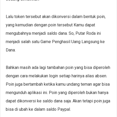
Lalu token tersebut akan dikonversi dalam bentuk poin,
yang kemudian dengan poin tersebut Kamu dapat
mengubahnya menjadi saldo dana. So, Putar Roda ini
menjadi salah satu Game Penghasil Uang Langsung ke
Dana.
Bahkan masih ada lagi tambahan poin yang bisa diperoleh
dengan cara melakukan login setiap harinya alias absen.
Poin juga bertambah ketika kamu undang teman agar bisa
mengunduh aplikasi ini. Poin yang diperoleh bukan hanya
dapat dikonversi ke saldo dana saja. Akan tetapi poin juga
bisa di ubah ke dalam saldo Paypal.