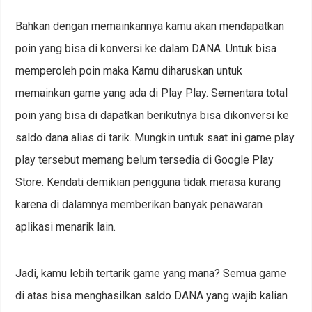
Bahkan dengan memainkannya kamu akan mendapatkan
poin yang bisa di konversi ke dalam DANA. Untuk bisa
memperoleh poin maka Kamu diharuskan untuk
memainkan game yang ada di Play Play. Sementara total
poin yang bisa di dapatkan berikutnya bisa dikonversi ke
saldo dana alias di tarik. Mungkin untuk saat ini game play
play tersebut memang belum tersedia di Google Play
Store. Kendati demikian pengguna tidak merasa kurang
karena di dalamnya memberikan banyak penawaran
aplikasi menarik lain.
Jadi, kamu lebih tertarik game yang mana? Semua game
di atas bisa menghasilkan saldo DANA yang wajib kalian