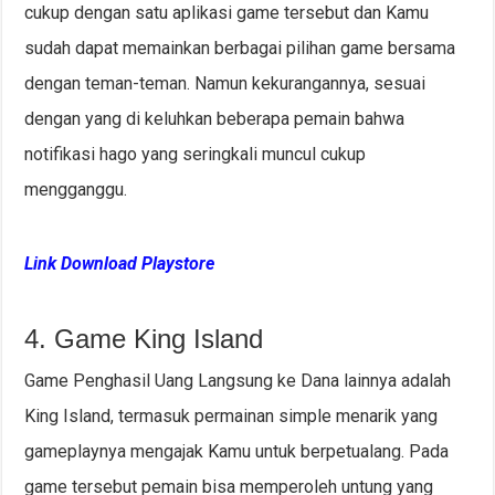
cukup dengan satu aplikasi game tersebut dan Kamu
sudah dapat memainkan berbagai pilihan game bersama
dengan teman-teman. Namun kekurangannya, sesuai
dengan yang di keluhkan beberapa pemain bahwa
notifikasi hago yang seringkali muncul cukup
mengganggu.
Link Download Playstore
4. Game King Island
Game Penghasil Uang Langsung ke Dana lainnya adalah
King Island, termasuk permainan simple menarik yang
gameplaynya mengajak Kamu untuk berpetualang. Pada
game tersebut pemain bisa memperoleh untung yang