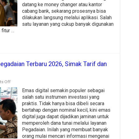
Menggunakan
datang ke money changer atau kantor
Saldo
cabang bank, sekarang prosesnya bisa
Rupiah,
dilakukan langsung melalui aplikasi. Salah
Begini
satu layanan yang cukup banyak digunakan
Caranya
fitur …
Pegadaian Terbaru 2026, Simak Tarif dan
on
s Off
Biaya
Emas digital semakin populer sebagai
Gadai
Emas
salah satu instrumen investasi yang
Digital
praktis. Tidak hanya bisa dibeli secara
di
bertahap dengan nominal kecil, kini emas
Pegadaian
Terbaru
digital juga dapat dijadikan jaminan untuk
2026,
memperoleh dana tunai melalui layanan
Simak
Pegadaian. Inilah yang membuat banyak
Tarif
orang mulai mencari informasi mengenai
dan