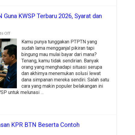
 Guna KWSP Terbaru 2026, Syarat dan
on
s Off
Cara
Kamu punya tunggakan PTPTN yang
Bayar
Tunggakan
sudah lama mengganjal pikiran tapi
PTPTN
bingung mau mulai bayar dari mana?
Guna
Tenang, kamu tidak sendirian. Banyak
KWSP
Terbaru
orang yang menghadapi situasi serupa
2026,
dan akhirnya menemukan solusi lewat
Syarat
dana simpanan mereka sendiri. Salah satu
dan
cara yang makin populer belakangan ini
Langkah
Lengkap
SP untuk melunasi …
nasan KPR BTN Beserta Contoh