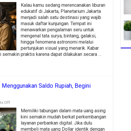
Cara
Kalau kamu sedang merencanakan liburan
Beli
Tiket
edukatif di Jakarta, Planetarium Jakarta
Planetarium
menjadi salah satu destinasi yang wajib
Jakarta
masuk daftar kunjungan. Tempat ini
Online
2026
menawarkan pengalaman seru untuk
Syarat
mengenal tata surya, bintang, galaksi,
Harga
hingga fenomena astronomi melalui
dan
pertunjukan visual yang menarik. Kabar
Tips
i semakin praktis karena dapat dilakukan secara …
go Menggunakan Saldo Rupiah, Begini
on
s Off
Cara
Memiliki tabungan dalam mata uang asing
Beli
Dollar
kini semakin mudah berkat perkembangan
di
layanan perbankan digital. Jika dulu
Bank
membeli mata uang Dollar identik dengan
Jago