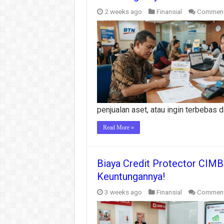
2 weeks ago
Finansial
Comment
penjualan aset, atau ingin terbebas da
Read More »
Biaya Credit Protector CIMB
Keuntungannya!
3 weeks ago
Finansial
Comment