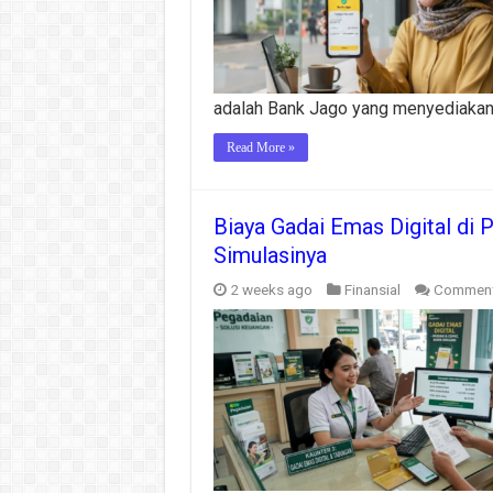
adalah Bank Jago yang menyediakan 
Read More »
Biaya Gadai Emas Digital di 
Simulasinya
2 weeks ago
Finansial
Comment