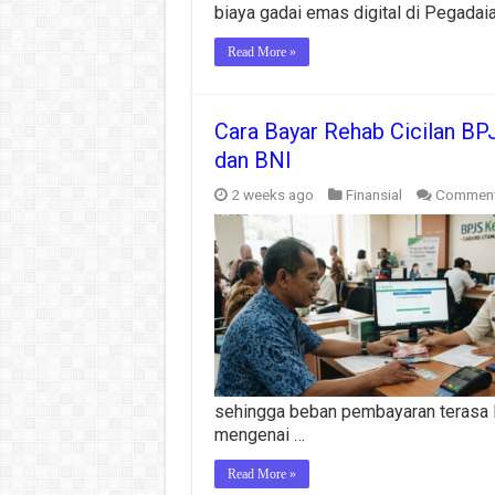
biaya gadai emas digital di Pegada
Read More »
Cara Bayar Rehab Cicilan BP
dan BNI
2 weeks ago
Finansial
Comment
sehingga beban pembayaran terasa l
mengenai …
Read More »