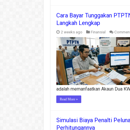
Cara Bayar Tunggakan PTPTN
Langkah Lengkap
2 weeks ago
Finansial
Comment
adalah memanfaatkan Akaun Dua KW
Read More »
Simulasi Biaya Penalti Pelu
Perhitungannya