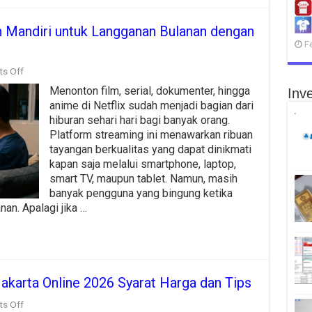
in Mandiri untuk Langganan Bulanan dengan
F
on
s Off
Cara
Menonton film, serial, dokumenter, hingga
Inve
Bayar
Netflix
anime di Netflix sudah menjadi bagian dari
Pakai
hiburan sehari hari bagi banyak orang.
Livin
Platform streaming ini menawarkan ribuan
Mandiri
untuk
tayangan berkualitas yang dapat dinikmati
Langganan
kapan saja melalui smartphone, laptop,
Bulanan
smart TV, maupun tablet. Namun, masih
dengan
banyak pengguna yang bingung ketika
Praktis
an. Apalagi jika …
Jakarta Online 2026 Syarat Harga dan Tips
on
s Off