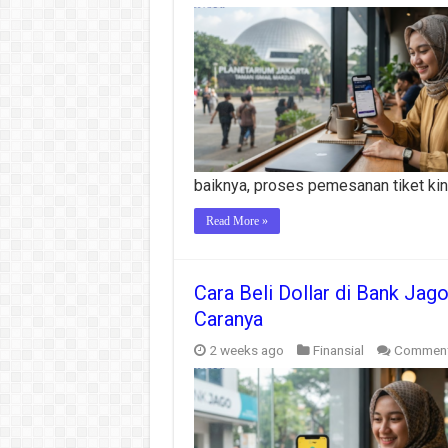
baiknya, proses pemesanan tiket kin
Read More »
Cara Beli Dollar di Bank Ja
Caranya
2 weeks ago
Finansial
Comment