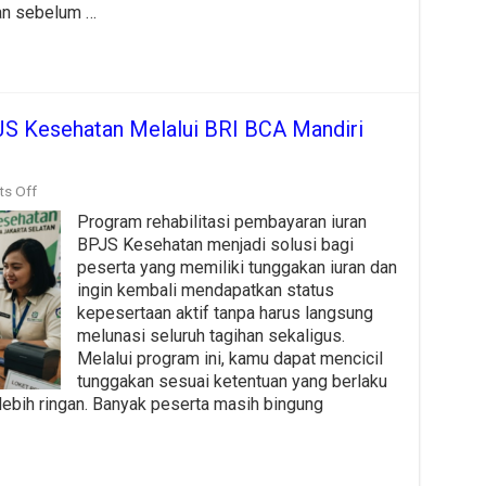
Simulasinya
ian sebelum …
JS Kesehatan Melalui BRI BCA Mandiri
on
s Off
Cara
Program rehabilitasi pembayaran iuran
Bayar
Rehab
BPJS Kesehatan menjadi solusi bagi
Cicilan
peserta yang memiliki tunggakan iuran dan
BPJS
ingin kembali mendapatkan status
Kesehatan
Melalui
kepesertaan aktif tanpa harus langsung
BRI
melunasi seluruh tagihan sekaligus.
BCA
Melalui program ini, kamu dapat mencicil
Mandiri
tunggakan sesuai ketentuan yang berlaku
dan
BNI
ebih ringan. Banyak peserta masih bingung