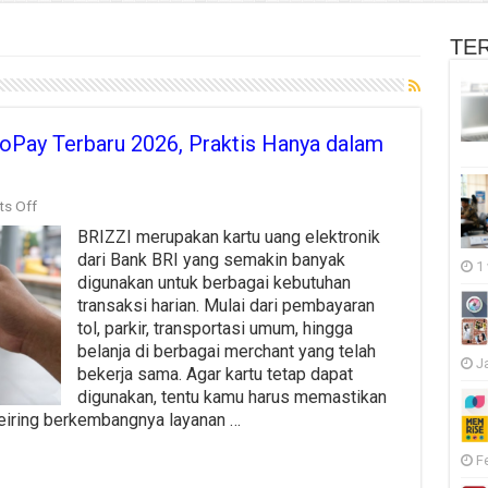
TE
oPay Terbaru 2026, Praktis Hanya dalam
on
s Off
Cara
BRIZZI merupakan kartu uang elektronik
Top
Up
dari Bank BRI yang semakin banyak
1
BRIZZI
digunakan untuk berbagai kebutuhan
Lewat
transaksi harian. Mulai dari pembayaran
GoPay
Terbaru
tol, parkir, transportasi umum, hingga
2026,
belanja di berbagai merchant yang telah
Praktis
J
bekerja sama. Agar kartu tetap dapat
Hanya
digunakan, tentu kamu harus memastikan
dalam
Beberapa
Seiring berkembangnya layanan …
Menit
F