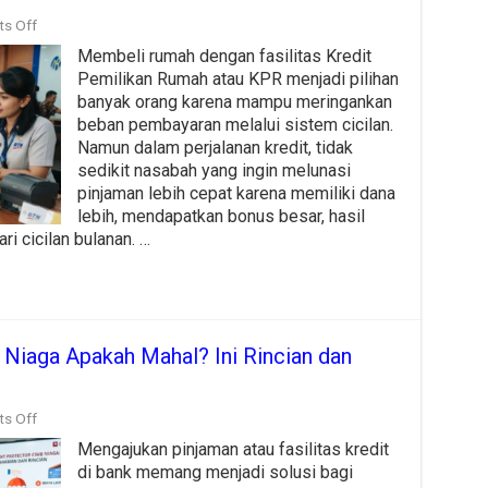
on
s Off
Simulasi
Membeli rumah dengan fasilitas Kredit
Biaya
Penalti
Pemilikan Rumah atau KPR menjadi pilihan
Pelunasan
banyak orang karena mampu meringankan
KPR
beban pembayaran melalui sistem cicilan.
BTN
Beserta
Namun dalam perjalanan kredit, tidak
Contoh
sedikit nasabah yang ingin melunasi
Perhitungannya
pinjaman lebih cepat karena memiliki dana
lebih, mendapatkan bonus besar, hasil
ri cicilan bulanan. …
 Niaga Apakah Mahal? Ini Rincian dan
on
s Off
Biaya
Mengajukan pinjaman atau fasilitas kredit
Credit
Protector
di bank memang menjadi solusi bagi
CIMB