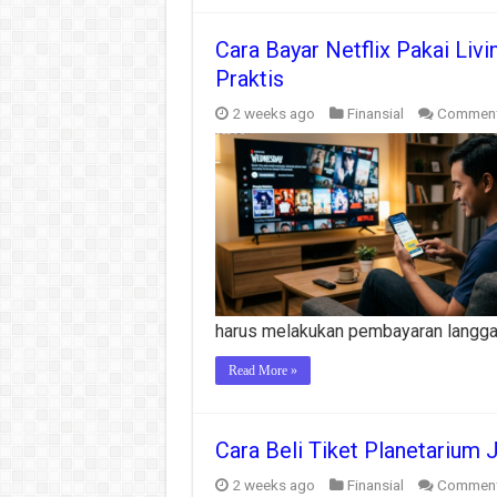
Cara Bayar Netflix Pakai Liv
Praktis
2 weeks ago
Finansial
Comment
harus melakukan pembayaran langgan
Read More »
Cara Beli Tiket Planetarium 
2 weeks ago
Finansial
Comment