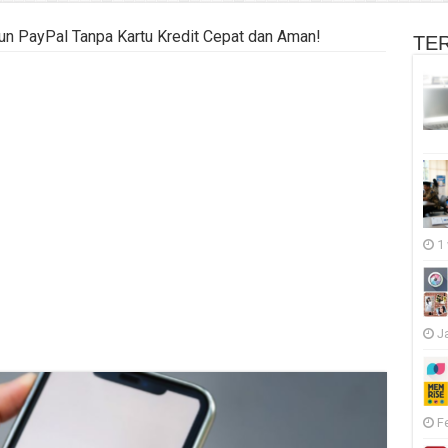
kun PayPal Tanpa Kartu Kredit Cepat dan Aman!
TE
1
J
F