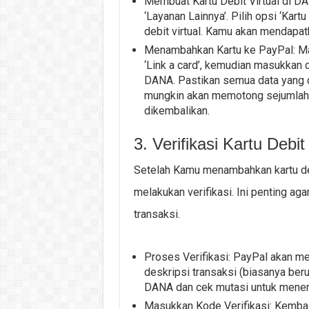
Membuat Kartu Debit Virtual di D
‘Layanan Lainnya’. Pilih opsi ‘Kart
debit virtual. Kamu akan mendapat
Menambahkan Kartu ke PayPal: Masu
‘Link a card’, kemudian masukkan d
DANA. Pastikan semua data yang di
mungkin akan memotong sejumlah ke
dikembalikan.
3. Verifikasi Kartu Debit
Setelah Kamu menambahkan kartu deb
melakukan verifikasi. Ini penting aga
transaksi.
Proses Verifikasi: PayPal akan m
deskripsi transaksi (biasanya beru
DANA dan cek mutasi untuk menem
Masukkan Kode Verifikasi: Kembali 