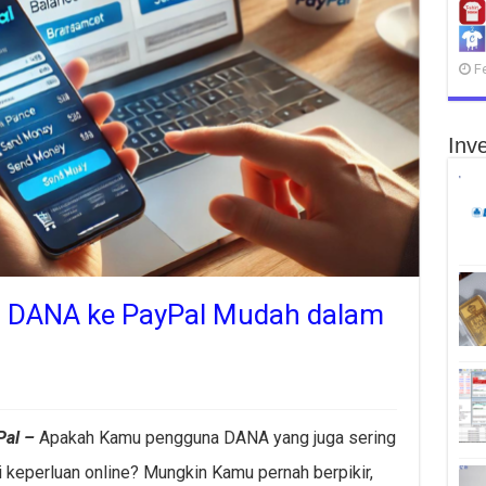
F
Inve
 DANA ke PayPal Mudah dalam
al –
Apakah Kamu pengguna DANA yang juga sering
keperluan online? Mungkin Kamu pernah berpikir,