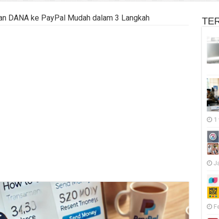
an DANA ke PayPal Mudah dalam 3 Langkah
TE
1
J
F