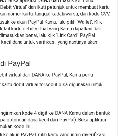
ANA: Buka aplikasi DANA dan masuk ke menu
u Debit Virtual’ dan ikuti petunjuk untuk membuat kartu
kan nomor kartu, tanggal kadaluwarsa, dan kode CVV.
k ke akun PayPal Kamu, lalu pilih ‘Wallet’. Klik
etail kartu debit virtual yang Kamu dapatkan dari
masukkan benar, lalu klik ‘Link Card’. PayPal
cil dana untuk verifikasi, yang nantinya akan
 di PayPal
it virtual dari DANA ke PayPal, Kamu perlu
r kartu debit virtual tersebut bisa digunakan untuk
engirimkan kode 4 digit ke DANA Kamu dalam bentuk
pa potongan dana kecil dari PayPal). Buka aplikasi
ukan kode ini.
ke akun PayPal, pilih kartu yang ingin diverifikasi,