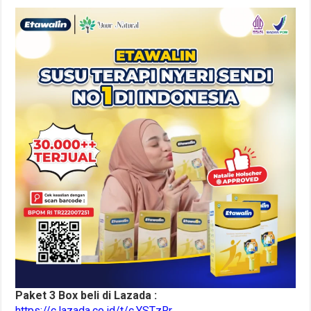
Paket 3 Box beli di Lazada :
https://c.lazada.co.id/t/c.YSTzRr